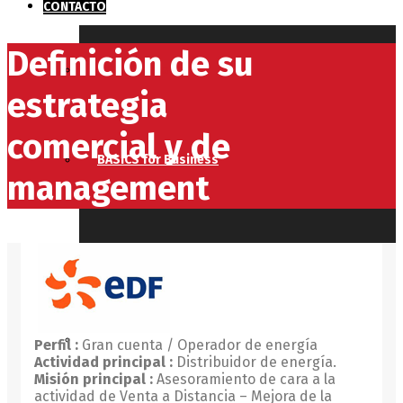
CONTACTO
Definición de su
BEFORE Business
estrategia
comercial y de
BASICS for Business
management
BE for Business
BUSINESS for Business
Perfil :
Gran cuenta / Operador de energía
Actividad principal :
Distribuidor de energía.
Misión principal :
Asesoramiento de cara a la
actividad de Venta a Distancia – Mejora de la